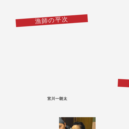
漁師の平次
宮川一朗太