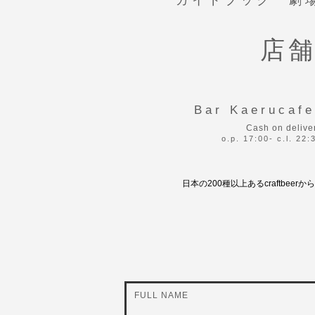
ガイドブック 劇
店
Bar Kaerucafe
Cash on delive
o.p. 17:00- c.l. 22:
日本の200種以上あるcraftb
FULL NAME