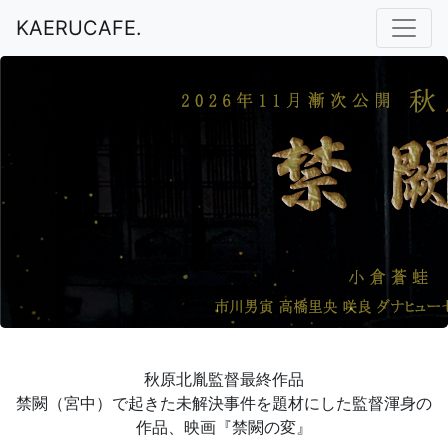
KAERUCAFE.
秋原北胤監督最終作品
禁闕（宮中）で起きた未解決事件を題材にした監督渾身の
作品、映画『禁闕の変』