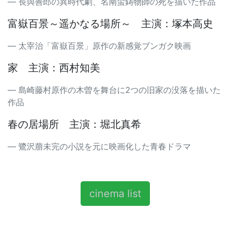
長與善郎の異時代劇、名南蛮鋳物師の死を描いた作品
富嶽百景～遥かなる場所～ 主演：塚本高史
太宰治「富嶽百景」原作の新感覚ブンガク映画
家 主演：西村知美
島崎藤村原作の木曽を舞台に2つの旧家の没落を描いた
作品
春の居場所 主演：堀北真希
鷺沢萠未完の小説を元に映画化した青春ドラマ
cinema list