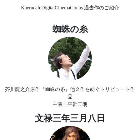
KaerucafeDigitalCinemaCircus 過去作のご紹介
蜘蛛の糸
芥川龍之介原作『蜘蛛の糸』他２作を紡ぐトリビュート作
品
主演：平幹二朗
文禄三年三月八日