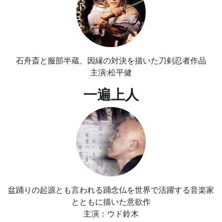
石舟斎と服部半蔵、因縁の対決を描いた刀剣忍者作品
主演:松平健
一遍上人
盆踊りの起源とも言われる踊念仏を世界で活躍する音楽家
とともに描いた意欲作
主演：ウド鈴木