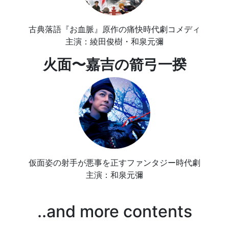
古典落語『お血脈』原作の痛快時代劇コメディ
主演：綾田俊樹・和泉元彌
火面〜嘉吉の箭弓一揆
仮面姿の射手が悪事を正すファンタジー時代劇
主演：和泉元彌
..and more contents