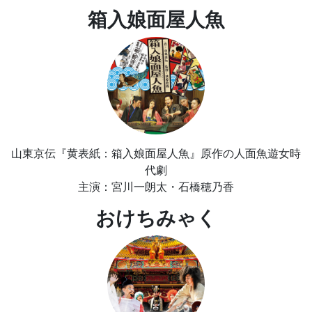
箱入娘面屋人魚
山東京伝『黄表紙：箱入娘面屋人魚』原作の人面魚遊女時
代劇
主演：宮川一朗太・石橋穂乃香
おけちみゃく